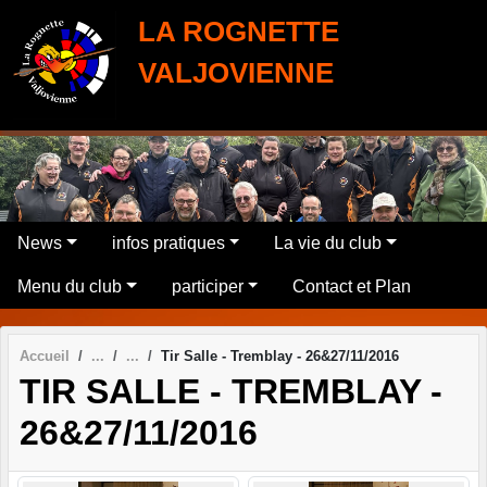
Panneau de gestion des cookies
LA ROGNETTE
VALJOVIENNE
News
infos pratiques
La vie du club
Menu du club
participer
Contact et Plan
Accueil
Tir Salle - Tremblay - 26&27/11/2016
TIR SALLE - TREMBLAY -
26&27/11/2016