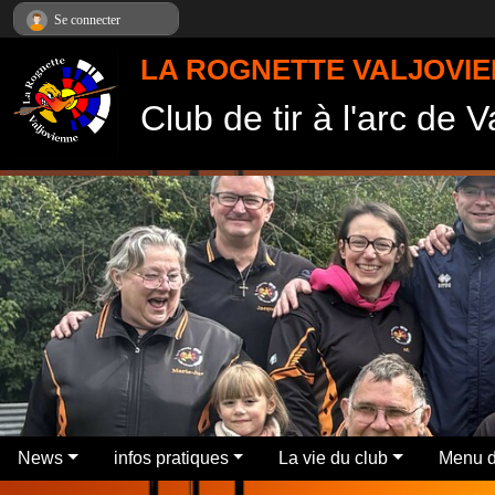
Panneau de gestion des cookies
Se connecter
LA ROGNETTE VALJOVI
Club de tir à l'arc de 
News
infos pratiques
La vie du club
Menu d