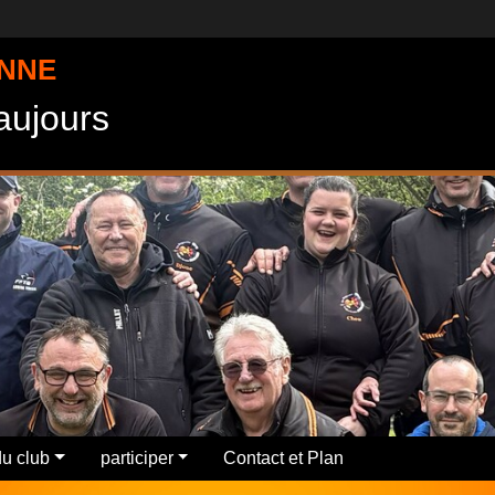
ENNE
Vaujours
u club
participer
Contact et Plan