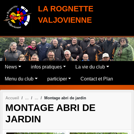
Panneau de gestion des cookies
LA ROGNETTE
VALJOVIENNE
News
infos pratiques
La vie du club
Menu du club
participer
Contact et Plan
Accueil
Montage abri de jardin
MONTAGE ABRI DE
JARDIN