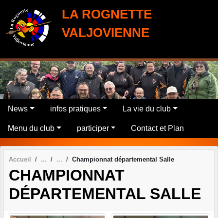
Panneau de gestion des cookies
LA ROGNETTE
VALJOVIENNE
News
infos pratiques
La vie du club
Menu du club
participer
Contact et Plan
Accueil
Championnat départemental Salle
CHAMPIONNAT
DÉPARTEMENTAL SALLE